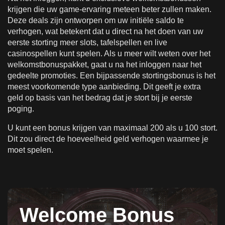
krijgen die uw game-ervaring meteen beter zullen maken.
Deze deals zijn ontworpen om uw initiële saldo te
verhogen, wat betekent dat u direct na het doen van uw
eerste storting meer slots, tafelspellen en live
casinospellen kunt spelen. Als u meer wilt weten over het
welkomstbonuspakket, gaat u na het inloggen naar het
gedeelte promoties. Een bijpassende stortingsbonus is het
meest voorkomende type aanbieding. Dit geeft je extra
geld op basis van het bedrag dat je stort bij je eerste
poging.
U kunt een bonus krijgen van maximaal 200 als u 100 stort.
Dit zou direct de hoeveelheid geld verhogen waarmee je
moet spelen.
Welcome Bonus