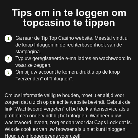
Tips om in te loggen om
topcasino te tippen
Ga naar de Tip Top Casino website. Meestal vindt u
de knop Inloggen in de rechterbovenhoek van de
startpagina.
Typ uw geregistreerde e-mailadres en wachtwoord in
waar ze zeggen.
Om bij uw account te komen, drukt u op de knop
"Verzenden" of "Inloggen".
Om uw informatie veilig te houden, moet u er altijd voor
zorgen dat u zich op de echte website bevindt. Gebruik de
link "Wachtwoord vergeten" of bel de klantenservice als u
problemen ondervindt bij het inloggen. Wanneer u uw
wachtwoord invoert, zorg er dan voor dat Caps Lock dat is.
Wis de cookies van uw browser als u niet kunt inloggen.
Houd uw inloggegevens voor uzelf.