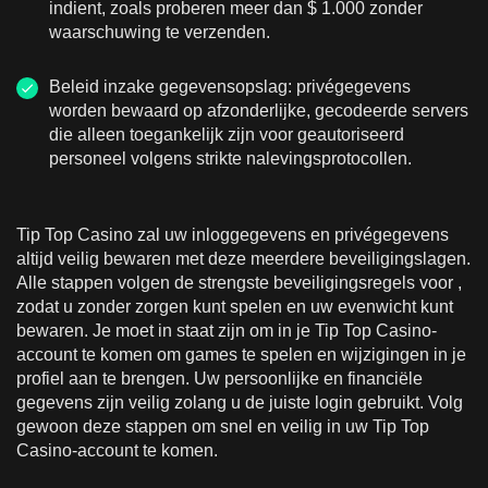
indient, zoals proberen meer dan $ 1.000 zonder
waarschuwing te verzenden.
Beleid inzake gegevensopslag: privégegevens
worden bewaard op afzonderlijke, gecodeerde servers
die alleen toegankelijk zijn voor geautoriseerd
personeel volgens strikte nalevingsprotocollen.
Tip Top Casino zal uw inloggegevens en privégegevens
altijd veilig bewaren met deze meerdere beveiligingslagen.
Alle stappen volgen de strengste beveiligingsregels voor ,
zodat u zonder zorgen kunt spelen en uw evenwicht kunt
bewaren. Je moet in staat zijn om in je Tip Top Casino-
account te komen om games te spelen en wijzigingen in je
profiel aan te brengen. Uw persoonlijke en financiële
gegevens zijn veilig zolang u de juiste login gebruikt. Volg
gewoon deze stappen om snel en veilig in uw Tip Top
Casino-account te komen.