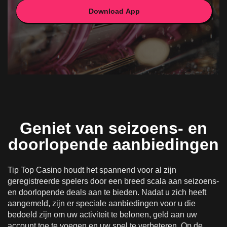
Download App
Geniet van seizoens- en
doorlopende aanbiedingen
Tip Top Casino houdt het spannend voor al zijn
geregistreerde spelers door een breed scala aan seizoens-
en doorlopende deals aan te bieden. Nadat u zich heeft
aangemeld, zijn er speciale aanbiedingen voor u die
bedoeld zijn om uw activiteit te belonen, geld aan uw
account toe te voegen en uw spel te verbeteren. Op de