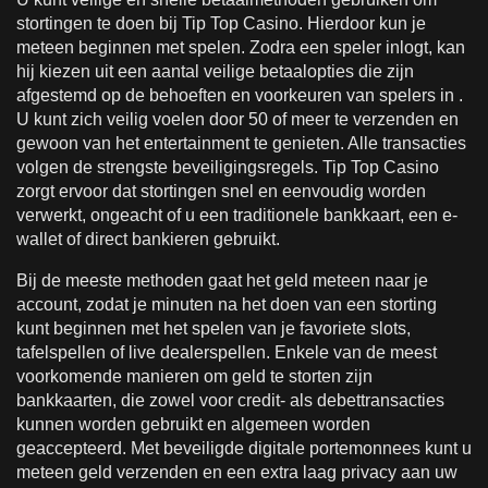
stortingen te doen bij Tip Top Casino. Hierdoor kun je
meteen beginnen met spelen. Zodra een speler inlogt, kan
hij kiezen uit een aantal veilige betaalopties die zijn
afgestemd op de behoeften en voorkeuren van spelers in .
U kunt zich veilig voelen door 50 of meer te verzenden en
gewoon van het entertainment te genieten. Alle transacties
volgen de strengste beveiligingsregels. Tip Top Casino
zorgt ervoor dat stortingen snel en eenvoudig worden
verwerkt, ongeacht of u een traditionele bankkaart, een e-
wallet of direct bankieren gebruikt.
Bij de meeste methoden gaat het geld meteen naar je
account, zodat je minuten na het doen van een storting
kunt beginnen met het spelen van je favoriete slots,
tafelspellen of live dealerspellen. Enkele van de meest
voorkomende manieren om geld te storten zijn
bankkaarten, die zowel voor credit- als debettransacties
kunnen worden gebruikt en algemeen worden
geaccepteerd. Met beveiligde digitale portemonnees kunt u
meteen geld verzenden en een extra laag privacy aan uw