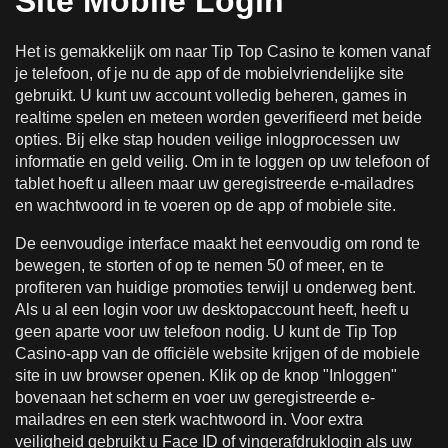
Site Mobile Login
Het is gemakkelijk om naar Tip Top Casino te komen vanaf
je telefoon, of je nu de app of de mobielvriendelijke site
gebruikt. U kunt uw account volledig beheren, games in
realtime spelen en meteen worden geverifieerd met beide
opties. Bij elke stap houden veilige inlogprocessen uw
informatie en geld veilig. Om in te loggen op uw telefoon of
tablet hoeft u alleen maar uw geregistreerde e-mailadres
en wachtwoord in te voeren op de app of mobiele site.
De eenvoudige interface maakt het eenvoudig om rond te
bewegen, te storten of op te nemen 50 of meer, en te
profiteren van huidige promoties terwijl u onderweg bent.
Als u al een login voor uw desktopaccount heeft, heeft u
geen aparte voor uw telefoon nodig. U kunt de Tip Top
Casino-app van de officiële website krijgen of de mobiele
site in uw browser openen. Klik op de knop "Inloggen"
bovenaan het scherm en voer uw geregistreerde e-
mailadres en een sterk wachtwoord in. Voor extra
veiligheid gebruikt u Face ID of vingerafdruklogin als uw