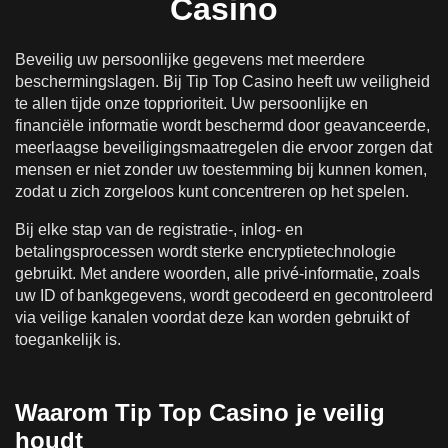
Casino
Beveilig uw persoonlijke gegevens met meerdere
beschermingslagen. Bij Tip Top Casino heeft uw veiligheid
te allen tijde onze topprioriteit. Uw persoonlijke en
financiële informatie wordt beschermd door geavanceerde,
meerlaagse beveiligingsmaatregelen die ervoor zorgen dat
mensen er niet zonder uw toestemming bij kunnen komen,
zodat u zich zorgeloos kunt concentreren op het spelen.
Bij elke stap van de registratie-, inlog- en
betalingsprocessen wordt sterke encryptietechnologie
gebruikt. Met andere woorden, alle privé-informatie, zoals
uw ID of bankgegevens, wordt gecodeerd en gecontroleerd
via veilige kanalen voordat deze kan worden gebruikt of
toegankelijk is.
Waarom Tip Top Casino je veilig
houdt