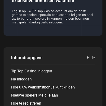
exclusieve bonussen wachten!
Log in op uw Tip Top Casino-account om de beste
games te spelen, speciale bonussen te krijgen en snel
uw te beheren. spelers in kunnen meteen beginnen
met spelen dankzij veilig inloggen.
Inhoudsopgave
Hide
Tip Top Casino Inloggen
Na Inloggen
Hoe u uw welkomstbonus kunt krijgen
Nieuwe spelers Meld je aan
Hoe te registreren