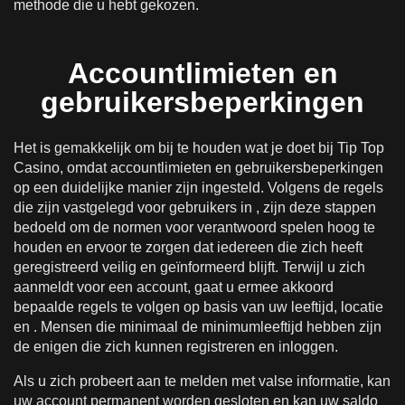
methode die u hebt gekozen.
Accountlimieten en
gebruikersbeperkingen
Het is gemakkelijk om bij te houden wat je doet bij Tip Top
Casino, omdat accountlimieten en gebruikersbeperkingen
op een duidelijke manier zijn ingesteld. Volgens de regels
die zijn vastgelegd voor gebruikers in , zijn deze stappen
bedoeld om de normen voor verantwoord spelen hoog te
houden en ervoor te zorgen dat iedereen die zich heeft
geregistreerd veilig en geïnformeerd blijft. Terwijl u zich
aanmeldt voor een account, gaat u ermee akkoord
bepaalde regels te volgen op basis van uw leeftijd, locatie
en . Mensen die minimaal de minimumleeftijd hebben zijn
de enigen die zich kunnen registreren en inloggen.
Als u zich probeert aan te melden met valse informatie, kan
uw account permanent worden gesloten en kan uw saldo