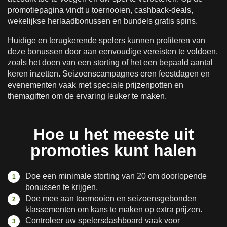
promotiepagina vindt u toernooien, cashback-deals,
wekelijkse herlaadbonussen en bundels gratis spins.
Huidige en terugkerende spelers kunnen profiteren van
deze bonussen door aan eenvoudige vereisten te voldoen,
zoals het doen van een storting of het een bepaald aantal
keren inzetten. Seizoenscampagnes eren feestdagen en
evenementen vaak met speciale prijzenpotten en
themagiften om de ervaring leuker te maken.
Hoe u het meeste uit
promoties kunt halen
Doe een minimale storting van 20 om doorlopende
bonussen te krijgen.
Doe mee aan toernooien en seizoensgebonden
klassementen om kans te maken op extra prijzen.
Controleer uw spelersdashboard vaak voor