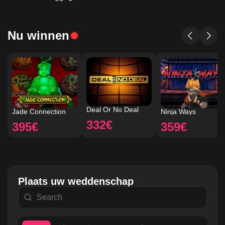
Nu winnen
Thunderstruck 2
340€
Deal Or No Deal
Ninja Ways
332€
359€
Plaats uw weddenschap