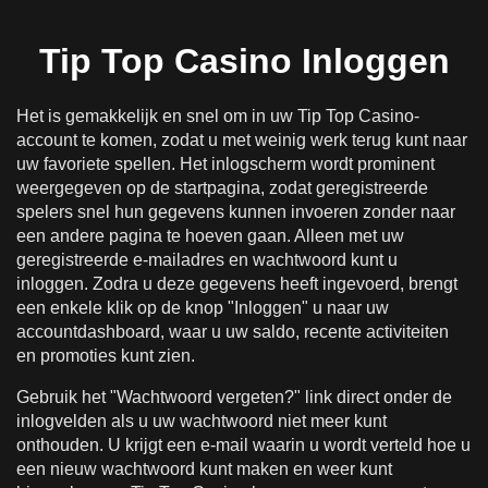
Tip Top Casino Inloggen
Het is gemakkelijk en snel om in uw Tip Top Casino-
account te komen, zodat u met weinig werk terug kunt naar
uw favoriete spellen. Het inlogscherm wordt prominent
weergegeven op de startpagina, zodat geregistreerde
spelers snel hun gegevens kunnen invoeren zonder naar
een andere pagina te hoeven gaan. Alleen met uw
geregistreerde e-mailadres en wachtwoord kunt u
inloggen. Zodra u deze gegevens heeft ingevoerd, brengt
een enkele klik op de knop "Inloggen" u naar uw
accountdashboard, waar u uw saldo, recente activiteiten
en promoties kunt zien.
Gebruik het "Wachtwoord vergeten?" link direct onder de
inlogvelden als u uw wachtwoord niet meer kunt
onthouden. U krijgt een e-mail waarin u wordt verteld hoe u
een nieuw wachtwoord kunt maken en weer kunt