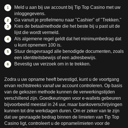
Meld u aan bij uw account bij Tip Top Casino met uw
inloggegevens.
Ga vanuit je profielmenu naar "Cashier" of "Trekken."
Kies de betaalmethode die het beste bij u past uit de
lijst die wordt vermeld.
Als algemene regel geldt dat het minimumbedrag dat
u kunt opnemen 100 is.
Stuur desgevraagd alle benodigde documenten, zoals
een identiteitsbewijs of een adresbewijs.
Bevestig uw verzoek om in te trekken.
Zodra u uw opname heeft bevestigd, kunt u de voortgang
ervan rechtstreeks vanaf uw account controleren. Op basis
van de gekozen methode kunnen de verwerkingstijden
verschillend zijn. Goedkeuringen voor e-wallets gebeuren
bijvoorbeeld meestal in 24 uur, maar bankoverschrijvingen
kunnen tot drie werkdagen duren. Om er zeker van te zijn
dat uw gevraagde bedrag binnen de limieten van Tip Top
Casino ligt, controleert u de opnamelimieten voor de