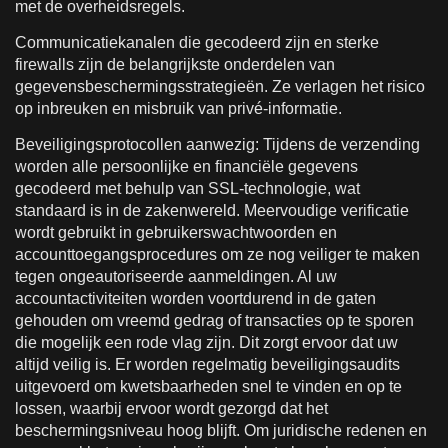
met de overheidsregels.
Communicatiekanalen die gecodeerd zijn en sterke
firewalls zijn de belangrijkste onderdelen van
gegevensbeschermingsstrategieën. Ze verlagen het risico
op inbreuken en misbruik van privé-informatie.
Beveiligingsprotocollen aanwezig: Tijdens de verzending
worden alle persoonlijke en financiële gegevens
gecodeerd met behulp van SSL-technologie, wat
standaard is in de zakenwereld. Meervoudige verificatie
wordt gebruikt in gebruikerswachtwoorden en
accounttoegangsprocedures om ze nog veiliger te maken
tegen ongeautoriseerde aanmeldingen. Al uw
accountactiviteiten worden voortdurend in de gaten
gehouden om vreemd gedrag of transacties op te sporen
die mogelijk een rode vlag zijn. Dit zorgt ervoor dat uw
altijd veilig is. Er worden regelmatig beveiligingsaudits
uitgevoerd om kwetsbaarheden snel te vinden en op te
lossen, waarbij ervoor wordt gezorgd dat het
beschermingsniveau hoog blijft. Om juridische redenen en