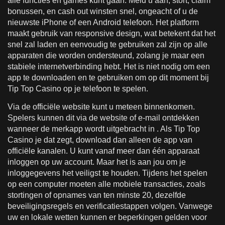
alle functies en games kunt gaan. Meld u aan, stort, claim
bonussen, en cash out winsten snel, ongeacht of u de
nieuwste iPhone of een Android telefoon. Het platform
maakt gebruik van responsive design, wat betekent dat het
snel zal laden en eenvoudig te gebruiken zal zijn op alle
apparaten die worden ondersteund, zolang je maar een
stabiele internetverbinding hebt. Het is niet nodig om een
app te downloaden en te gebruiken om op dit moment bij
Tip Top Casino op je telefoon te spelen.
Via de officiële website kunt u meteen binnenkomen.
Spelers kunnen dit via de website of e-mail ontdekken
wanneer de merkapp wordt uitgebracht in . Als Tip Top
Casino je dat zegt, download dan alleen de app van
officiële kanalen. U kunt vanaf meer dan één apparaat
inloggen op uw account. Maar het is aan jou om je
inloggegevens het veiligst te houden. Tijdens het spelen
op een computer moeten alle mobiele transacties, zoals
stortingen of opnames van ten minste 20, dezelfde
beveiligingsregels en verificatiestappen volgen. Vanwege
uw en lokale wetten kunnen er beperkingen gelden voor