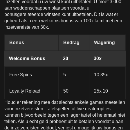
inzetten voordat u uw winst kunt uitbetalen. U moet 3.000
aan weddenschappen plaatsen voordat u
bonusgerelateerde winsten kunt uitbetalen. Dit is wat er
gebeurt als u een welkomstbonus van 100 claimt met een
inzetvereiste van 30x.
Bonus
Bedrag
Wagering
Welcome Bonus
20
30x
Free Spins
5
10 35x
Loyalty Reload
50
25x 10
Houd er rekening mee dat slechts enkele games meetellen
voor inzetvereisten. Tafelspellen of live dealeropties
kunnen bijvoorbeeld tegen een lager tarief of helemaal niet
tellen. Als u echt geld probeert uit te betalen voordat u aan
de inzetvereisten voldoet, verliest u mogelijk uw bonus en