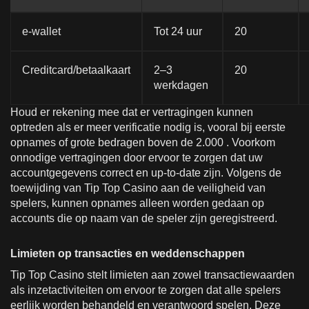
e-wallet
Tot 24 uur
20
Creditcard/betaalkaart
2–3
20
werkdagen
Houd er rekening mee dat er vertragingen kunnen
optreden als er meer verificatie nodig is, vooral bij eerste
opnames of grote bedragen boven de 2.000 . Voorkom
onnodige vertragingen door ervoor te zorgen dat uw
accountgegevens correct en up-to-date zijn. Volgens de
toewijding van Tip Top Casino aan de veiligheid van
spelers, kunnen opnames alleen worden gedaan op
accounts die op naam van de speler zijn geregistreerd.
Limieten op transacties en weddenschappen
Tip Top Casino stelt limieten aan zowel transactiewaarden
als inzetactiviteiten om ervoor te zorgen dat alle spelers
eerlijk worden behandeld en verantwoord spelen. Deze