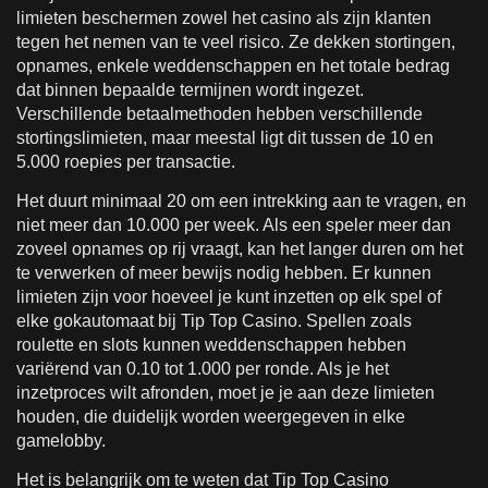
limieten beschermen zowel het casino als zijn klanten
tegen het nemen van te veel risico. Ze dekken stortingen,
opnames, enkele weddenschappen en het totale bedrag
dat binnen bepaalde termijnen wordt ingezet.
Verschillende betaalmethoden hebben verschillende
stortingslimieten, maar meestal ligt dit tussen de 10 en
5.000 roepies per transactie.
Het duurt minimaal 20 om een intrekking aan te vragen, en
niet meer dan 10.000 per week. Als een speler meer dan
zoveel opnames op rij vraagt, kan het langer duren om het
te verwerken of meer bewijs nodig hebben. Er kunnen
limieten zijn voor hoeveel je kunt inzetten op elk spel of
elke gokautomaat bij Tip Top Casino. Spellen zoals
roulette en slots kunnen weddenschappen hebben
variërend van 0.10 tot 1.000 per ronde. Als je het
inzetproces wilt afronden, moet je je aan deze limieten
houden, die duidelijk worden weergegeven in elke
gamelobby.
Het is belangrijk om te weten dat Tip Top Casino