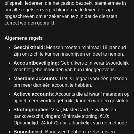
of speelt. Iedereen die het casino bezoekt, stemt ermee in
om alle regels en verplichtingen na te leven die zijn
opgeschreven om er zeker van te zijn dat de diensten
correct worden gebruikt.
Algemene regels
Geschiktheid:
Mensen moeten minimaal 18 jaar oud
zijn om zich te kunnen inschrijven en deel te nemen.
Accountbeveiliging:
Gebruikers zijn verantwoordelijk
voor het geheimhouden van hun inloggegevens.
Meerdere accounts:
Het is illegaal voor één persoon
om meer dan één account te hebben.
Actieve accounts:
Accounts die al twaalf maanden op
rij niet meer worden gebruikt, kunnen worden gesloten.
Stortingsopties:
Visa, MasterCard, e-wallets en
bankoverschrijvingen; Minimale storting: €10;
Opnametijd: 24 tot 72 uur, afhankelijk van de methode.
Bonusbeleid:
Bonussen hebben inzetvereisten