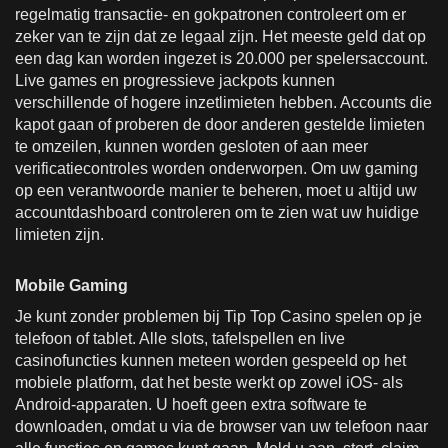
regelmatig transactie- en gokpatronen controleert om er
zeker van te zijn dat ze legaal zijn. Het meeste geld dat op
een dag kan worden ingezet is 20.000 per spelersaccount.
Live games en progressieve jackpots kunnen
verschillende of hogere inzetlimieten hebben. Accounts die
kapot gaan of proberen de door anderen gestelde limieten
te omzeilen, kunnen worden gesloten of aan meer
verificatiecontroles worden onderworpen. Om uw gaming
op een verantwoorde manier te beheren, moet u altijd uw
accountdashboard controleren om te zien wat uw huidige
limieten zijn.
Mobile Gaming
Je kunt zonder problemen bij Tip Top Casino spelen op je
telefoon of tablet. Alle slots, tafelspellen en live
casinofuncties kunnen meteen worden gespeeld op het
mobiele platform, dat het beste werkt op zowel iOS- als
Android-apparaten. U hoeft geen extra software te
downloaden, omdat u via de browser van uw telefoon naar