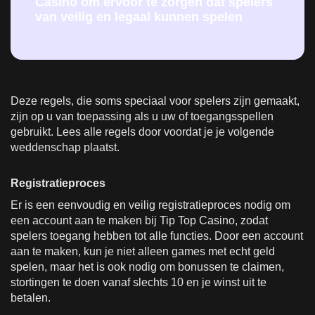
Casino om ervoor te zorgen dat spelers
van veilig en legaal kunnen spelen
Deze regels, die soms speciaal voor spelers zijn gemaakt,
zijn op u van toepassing als u uw of toegangsspellen
gebruikt. Lees alle regels door voordat je je volgende
weddenschap plaatst.
Registratieproces
Er is een eenvoudig en veilig registratieproces nodig om
een account aan te maken bij Tip Top Casino, zodat
spelers toegang hebben tot alle functies. Door een account
aan te maken, kun je niet alleen games met echt geld
spelen, maar het is ook nodig om bonussen te claimen,
stortingen te doen vanaf slechts 10 en je winst uit te
betalen.