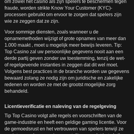
om zowel het casino als zijn spelers te beschermen tegen
fraude, worden strikte Know Your Customer (KYC)-
processen gebruikt om ervoor te zorgen dat spelers zijn
wie ze zeggen dat ze zijn.
Voor sommige diensten, zoals wanneer u de
opnamemethoden wijzigt of grote opnames van meer dan
1.000 maakt , moet u mogelijk meer bewijs leveren. Tip:
Top Casino zal uw persoonlijke gegevens nooit aan een
derde partij geven zonder uw toestemming, tenzij de wet-
of regelgevende instanties in zeggen dat dit wel moet.
Volgens best practices in de branche worden uw gegevens
bewaard zolang ze nodig zijn om juridische en zakelijke
redenen en worden ze met de grootst mogelijke zorg
behandeld.
Licentieverificatie en naleving van de regelgeving
Tip Top Casino volgt alle regels en voorschriften van de
game-industrie en heeft een geldige gaming licentie. Voor
de gemoedsrust en het vertrouwen van spelers terwijl ze