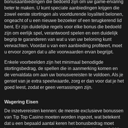
bonusaanbiedingen die bedoeld zijn om uw game-ervaring
beter te maken. U kunt speciale aanbiedingen krijgen die
zowel eerste stortingen als voortdurende loyaliteit belonen,
ongeacht of u een nieuwe bezoeker of een terugkerend lid
bent. Er zijn duidelijke regels voor elke bonus die bedoeld
zijn om eerlijk spel, verantwoord spelen en een duidelijk
begrip te garanderen van wat u van uw beloning kunt
verwachten. Voordat u van een aanbieding profiteert, moet
u ervoor zorgen dat u alle voorwaarden ervan begrijpt.
Enkele voorbeelden zijn het minimaal benodigde
stortingsbedrag, de spellen die in aanmerking komen en
de vervaldata om aan uw bonusvereisten te voldoen. Als je
geniet van je extra speelwaarde, zorg er dan voor dat je het
goed leest, zodat er geen verrassingen zijn.
Wagering Eisen
De inzetvereisten kennen: de meeste exclusieve bonussen
van Tip Top Casino moeten worden ingezet, wat betekent
dat u een bepaald aantal keren het bonusbedrag moet