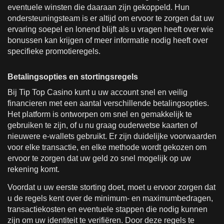
eventuele winsten die daaraan zijn gekoppeld. Hun
ondersteuningsteam is er altijd om ervoor te zorgen dat uw
ervaring soepel en lonend blijft als u vragen heeft over wie
bonussen kan krijgen of meer informatie nodig heeft over
specifieke promotieregels.
Betalingsopties en stortingsregels
Bij Tip Top Casino kunt u uw account snel en veilig
financieren met een aantal verschillende betalingsopties.
Het platform is ontworpen om snel en gemakkelijk te
gebruiken te zijn, of u nu graag ouderwetse kaarten of
nieuwere e-wallets gebruikt. Er zijn duidelijke voorwaarden
voor elke transactie, en elke methode wordt gekozen om
ervoor te zorgen dat uw geld zo snel mogelijk op uw
rekening komt.
Voordat u uw eerste storting doet, moet u ervoor zorgen dat
u de regels kent over de minimum- en maximumbedragen,
transactiekosten en eventuele stappen die nodig kunnen
zijn om uw identiteit te verifiëren. Door deze regels te