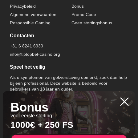
Privacybeleid
Bonus
Algemene voorwaarden
Promo Code
Responsible Gaming
Geen stortingsbonus
Contacten
+31 6 8241 6930
info@tiptopbet-casino.org
Speel het veilig
Als u symptomen van gokverslaving opmerkt, zoek dan hulp
bij een professional. Deze website is bedoeld voor
gebruikers van 18 jaar en ouder.
Bonus
voor eerste storting
1000€ + 250 FS
Switch Language