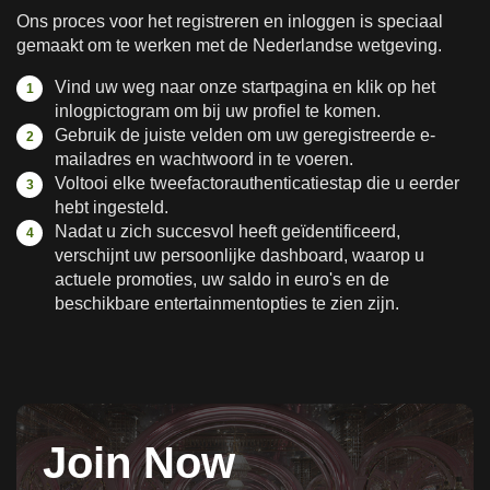
Ons proces voor het registreren en inloggen is speciaal
gemaakt om te werken met de Nederlandse wetgeving.
Vind uw weg naar onze startpagina en klik op het
inlogpictogram om bij uw profiel te komen.
Gebruik de juiste velden om uw geregistreerde e-
mailadres en wachtwoord in te voeren.
Voltooi elke tweefactorauthenticatiestap die u eerder
hebt ingesteld.
Nadat u zich succesvol heeft geïdentificeerd,
verschijnt uw persoonlijke dashboard, waarop u
actuele promoties, uw saldo in euro's en de
beschikbare entertainmentopties te zien zijn.
Join Now