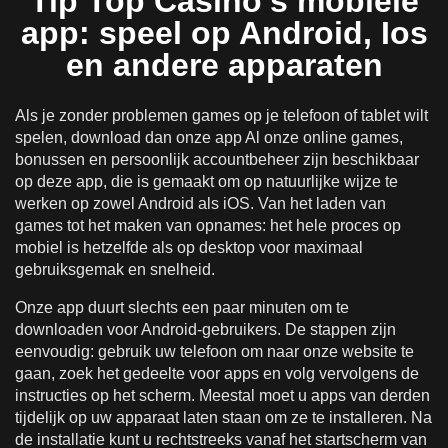
Tip Top Casino's mobiele
app: speel op Android, Ios
en andere apparaten
Als je zonder problemen games op je telefoon of tablet wilt
spelen, download dan onze app Al onze online games,
bonussen en persoonlijk accountbeheer zijn beschikbaar
op deze app, die is gemaakt om op natuurlijke wijze te
werken op zowel Android als iOS. Van het laden van
games tot het maken van opnames: het hele proces op
mobiel is hetzelfde als op desktop voor maximaal
gebruiksgemak en snelheid.
Onze app duurt slechts een paar minuten om te
downloaden voor Android-gebruikers. De stappen zijn
eenvoudig: gebruik uw telefoon om naar onze website te
gaan, zoek het gedeelte voor apps en volg vervolgens de
instructies op het scherm. Meestal moet u apps van derden
tijdelijk op uw apparaat laten staan om ze te installeren. Na
de installatie kunt u rechtstreeks vanaf het startscherm van