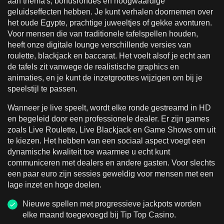
aan thema's, bonusrondes en hoogwaardige
geluidseffecten hebben. Je kunt verhalen doornemen over
het oude Egypte, prachtige juweeltjes of gekke avonturen.
Voor mensen die van traditionele tafelspellen houden,
heeft onze digitale lounge verschillende versies van
roulette, blackjack en baccarat. Het voelt alsof je echt aan
de tafels zit vanwege de realistische graphics en
animaties, en je kunt de inzetgroottes wijzigen om bij je
speelstijl te passen.
Wanneer je live speelt, wordt elke ronde gestreamd in HD
en begeleid door een professionele dealer. Er zijn games
zoals Live Roulette, Live Blackjack en Game Shows om uit
te kiezen. Het hebben van een sociaal aspect voegt een
dynamische kwaliteit toe waarmee u echt kunt
communiceren met dealers en andere gasten. Voor slechts
een paar euro zijn sessies geweldig voor mensen met een
lage inzet en hoge doelen.
Nieuwe spellen met progressieve jackpots worden
elke maand toegevoegd bij Tip Top Casino.