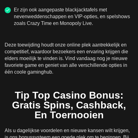
Er zijn ook aangepaste blackjacktafels met
nevenweddenschappen en VIP-opties, en spelshows
zoals Crazy Time en Monopoly Live.
Deze toewijding houdt onze online plek aantrekkelijk en
competitief, waardoor bezoekers een ervaring krijgen die
elders moeilijk te vinden is. Vind vandaag nog je nieuwe
favoriete game en geniet van alle verschillende opties in
één coole gaminghub.
Tip Top Casino Bonus:
Gratis Spins, Cashback,
En Toernooien
Als u dagelijkse voordelen en nieuwe kansen wilt krijgen,
is ons bonussysteem een goede plek om te beginnen. Bij