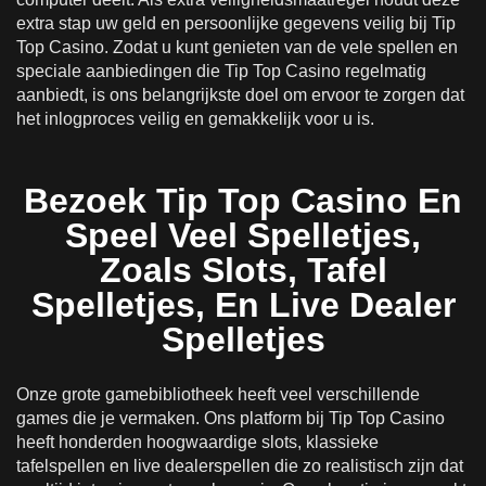
extra stap uw geld en persoonlijke gegevens veilig bij Tip
Top Casino. Zodat u kunt genieten van de vele spellen en
speciale aanbiedingen die Tip Top Casino regelmatig
aanbiedt, is ons belangrijkste doel om ervoor te zorgen dat
het inlogproces veilig en gemakkelijk voor u is.
Bezoek Tip Top Casino En
Speel Veel Spelletjes,
Zoals Slots, Tafel
Spelletjes, En Live Dealer
Spelletjes
Onze grote gamebibliotheek heeft veel verschillende
games die je vermaken. Ons platform bij Tip Top Casino
heeft honderden hoogwaardige slots, klassieke
tafelspellen en live dealerspellen die zo realistisch zijn dat