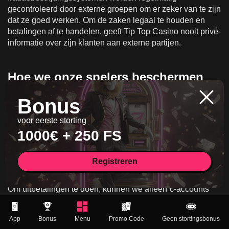
gecontroleerd door externe groepen om er zeker van te zijn
dat ze goed werken. Om de zaken legaal te houden en
betalingen af te handelen, geeft Tip Top Casino nooit privé-
informatie over zijn klanten aan externe partijen.
Hoe we onze spelers beschermen
Bonus
We zetten meerlaagse accountbeveiliging in voor alle
nieuwe gebruikers zodra ze zich aanmelden.
voor eerste storting
Tweefactorauthenticatie moet door elke persoon worden
1000€ + 250 FS
voltooid, samen met een sterk wachtwoord. Wanneer er
sprake is van vreemde activiteit, stopt ons
beveiligingsteam de toegang meteen en houdt dit zo totdat
Registreren
het probleem is opgelost.
Om uitbetalingen te doen, kunnen we alleen €-accounts
gebruiken die al zijn geverifieerd. Dit stopt
identiteitsdiefstal en het verplaatsen van geld zonder
App
Bonus
Menu
Promo Code
Geen stortingsbonus
toestemming. Gecodeerde servers slaan