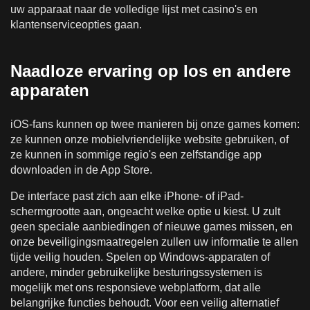
uw apparaat naar de volledige lijst met casino's en
klantenserviceopties gaan.
Naadloze ervaring op Ios en andere
apparaten
iOS-fans kunnen op twee manieren bij onze games komen:
ze kunnen onze mobielvriendelijke website gebruiken, of
ze kunnen in sommige regio's een zelfstandige app
downloaden in de App Store.
De interface past zich aan elke iPhone- of iPad-
schermgrootte aan, ongeacht welke optie u kiest. U zult
geen speciale aanbiedingen of nieuwe games missen, en
onze beveiligingsmaatregelen zullen uw informatie te allen
tijde veilig houden. Spelen op Windows-apparaten of
andere, minder gebruikelijke besturingssystemen is
mogelijk met ons responsieve webplatform, dat alle
belangrijke functies behoudt. Voor een veilig alternatief