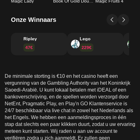
gebruiken
Magic Lady
Book Of Gold Double Chance
Magic Fruits 4
K
Hoe u uw couponcode kunt gebruiken
Onze Winnaars
Tip Top Casino's mobiele app: speel op Android,
Ios en andere apparaten
Ripley
Lego
T
Naadloze ervaring op Ios en andere apparaten
47€
229€
Word lid van Tip Top Casino als een Vip om
speciale voordelen te krijgen
Vip Perks
De minimale storting is €10 en het casino heeft een
Beveiliging bij Tip Top Casino: veilige betalingen
vergunning van de Gambling Authority van het Koninkrijk
en spelersbescherming
Saoedi-Arabië. U kunt lokaal betalen met iDEAL of een
Hoe we onze spelers beschermen
bankoverschrijving, en de spellen worden verzorgd door
NetEnt, Pragmatic Play, en Play'n GO Klantenservice is
Tip Top Casino's limieten, risicobeheersing en
24/7 beschikbaar via live chat in zowel het Nederlands als
18+ beleid voor verantwoord gamen
het Engels. We hebben een aanmeldingsproces in één
Enkele tips voor het maken van opnames bij Tip
stap dat slechts een paar klikken duurt, zodat u uw ervaring
Top Casino
meteen kunt starten. Wij raden u aan uw account te
verifiëren zodra u zich aanmeldt. Er zullen geen