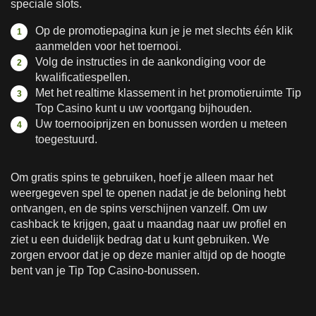
speciale slots.
Op de promotiepagina kun je je met slechts één klik
aanmelden voor het toernooi.
Volg de instructies in de aankondiging voor de
kwalificatiespellen.
Met het realtime klassement in het promotieruimte Tip
Top Casino kunt u uw voortgang bijhouden.
Uw toernooiprijzen en bonussen worden u meteen
toegestuurd.
Om gratis spins te gebruiken, hoef je alleen maar het
weergegeven spel te openen nadat je de beloning hebt
ontvangen, en de spins verschijnen vanzelf. Om uw
cashback te krijgen, gaat u maandag naar uw profiel en
ziet u een duidelijk bedrag dat u kunt gebruiken. We
zorgen ervoor dat je op deze manier altijd op de hoogte
bent van je Tip Top Casino-bonussen.