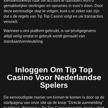
identiteitsbewijs naar uw account te uploaden, kunt u
gemakkelijker stortingen en opnames in euro's doen. Door
deze eenvoudige stap te volgen, kunt u er zeker van zijn
dat u de regels van Tip Top Casino volgt en uw transacties
versnelt.
Wanneer u ons platform gebruikt, is uw privégegevens
altijd veilig omdat er gebruik wordt gemaakt van
standaardversleuteling.
Inloggen Om Tip Top
Casino Voor Nederlandse
Spelers
De eenvoudigste manier om binnen te komen is door op de
startpagina van onze site op de knop "Directe aanmelding"
te klikken. Wanneer u Tip Top Casino bezoekt, moet u altijd