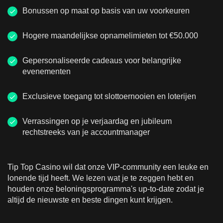
Bonussen op maat op basis van uw voorkeuren
Hogere maandelijkse opnamelimieten tot €50.000
Gepersonaliseerde cadeaus voor belangrijke
evenementen
Exclusieve toegang tot slottoernooien en loterijen
Verrassingen op je verjaardag en jubileum
rechtstreeks van je accountmanager
Tip Top Casino wil dat onze VIP-community een leuke en
lonende tijd heeft. We lezen wat je te zeggen hebt en
houden onze beloningsprogramma's up-to-date zodat je
altijd de nieuwste en beste dingen kunt krijgen.