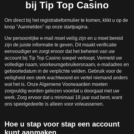
bij Tip Top Casino
Om direct bij het registratieformulier te komen, klikt u op de
knop "Aanmelden" op onze startpagina.
Uw persoonlijke e-mail moet veilig zijn en u moet bereid
zijn de juiste informatie te geven. Dit maakt verificatie
eenvoudiger en zorgt ervoor dat het beheren van uw
account bij Tip Top Casino soepel verloopt. Vermeld uw
volledige naam, voorkeursgebruikersnaam, e-mailadres en
geboortedatum in de verplichte velden. Gebruik voor de
veiligheid een sterk wachtwoord en vertel niemand anders
wat het is. Onze Algemene Voorwaarden moeten
zorgvuldig worden gelezen voordat u doorgaat met uw
werk. Zorg ervoor dat u minimaal 18 jaar oud bent, want
ons speelgedeelte is alleen voor volwassenen.
Hoe u stap voor stap een account
kunt aanmaken