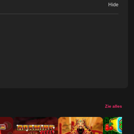
Hide
Zie alles