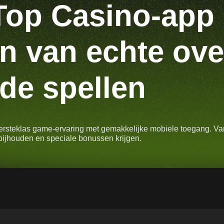
Top Casino-app 
en van echte ov
de spellen
rsteklas game-ervaring met gemakkelijke mobiele toegang. Vanaf 
 bijhouden en speciale bonussen krijgen.