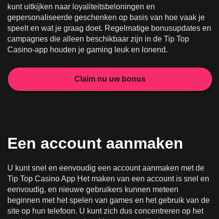
kunt uitkijken naar loyaliteitsbeloningen en
gepersonaliseerde geschenken op basis van hoe vaak je
speelt en wat je graag doet. Regelmatige bonusupdates en
campagnes die alleen beschikbaar zijn in de Tip Top
Casino-app houden je gaming leuk en lonend.
Claim nu uw bonus
Een account aanmaken
U kunt snel en eenvoudig een account aanmaken met de
Tip Top Casino App Het maken van een account is snel en
eenvoudig, en nieuwe gebruikers kunnen meteen
beginnen met het spelen van games en het gebruik van de
site op hun telefoon. U kunt zich dus concentreren op het