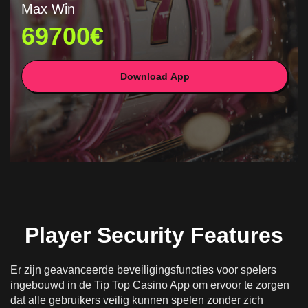
Max Win
69700€
Download App
Player Security Features
Er zijn geavanceerde beveiligingsfuncties voor spelers
ingebouwd in de Tip Top Casino App om ervoor te zorgen
dat alle gebruikers veilig kunnen spelen zonder zich