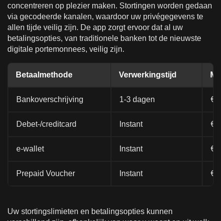
concentreren op plezier maken. Stortingen worden gedaan
via gecodeerde kanalen, waardoor uw privégegevens te
allen tijde veilig zijn. De app zorgt ervoor dat al uw
betalingsopties, van traditionele banken tot de nieuwste
digitale portemonnees, veilig zijn.
Betaalmethode
Verwerkingstijd
Mi
Bankoverschrijving
1-3 dagen
€5
Debet-/creditcard
Instant
€2
e-wallet
Instant
€1
Prepaid Voucher
Instant
€5
Uw stortingslimieten en betalingsopties kunnen