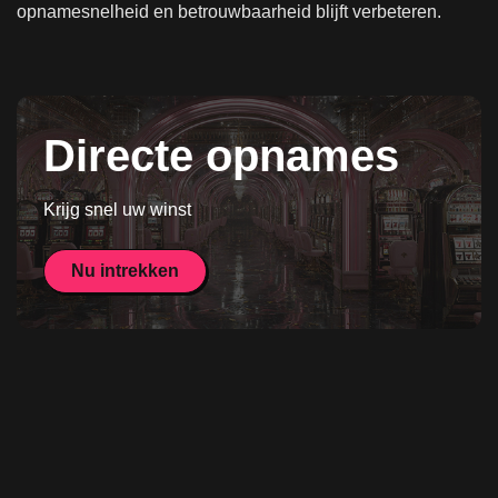
opnamesnelheid en betrouwbaarheid blijft verbeteren.
Directe opnames
Krijg snel uw winst
Nu intrekken