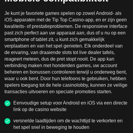
Je kunt je favoriete games spelen op zowel Android- als
iOS-apparaten met de Tip Top Casino-app, en er zijn geen
kwaliteits- of prestatieproblemen. De responsieve interface
past zich perfect aan uw apparaat aan, dus of u nu op een
smartphone of tablet zit, u kunt zich gemakkelijk
verplaatsen en van het spel genieten. Elk onderdeel van
de ervaring, van draaiende slots tot live dealer tafels,
reageert meteen, dus de pret stopt nooit. De app kan
verbinding maken met honderden games, uw account
beheren en bonussen controleren terwijl u onderweg bent,
waar u ook bent. Door hun telefoons te gebruiken, hebben
spelers toegang tot de hele casinolobby, kunnen ze veilige
transacties uitvoeren en speciale promoties starten.
Eenvoudige setup voor Android en iOS via een directe
link op de casino website
versnelde laadtijden om de wachttijd te verkorten en
het spel snel in beweging te houden