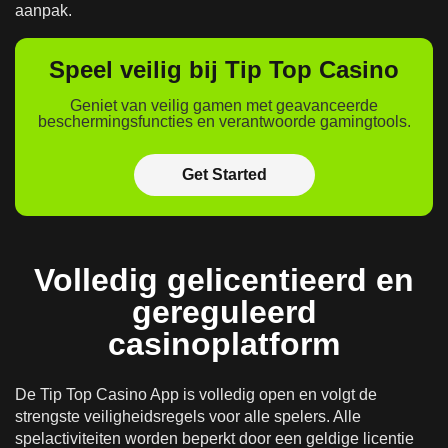
aanpak.
Speel veilig bij Tip Top Casino
Geniet van veilig gamen met geavanceerde
beschermingsfuncties en verantwoorde gamingtools.
Get Started
Volledig gelicentieerd en
gereguleerd
casinoplatform
De Tip Top Casino App is volledig open en volgt de
strengste veiligheidsregels voor alle spelers. Alle
spelactiviteiten worden beperkt door een geldige licentie