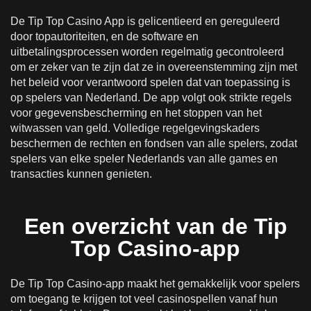
De Tip Top Casino App is gelicentieerd en gereguleerd
door topautoriteiten, en de software en
uitbetalingsprocessen worden regelmatig gecontroleerd
om er zeker van te zijn dat ze in overeenstemming zijn met
het beleid voor verantwoord spelen dat van toepassing is
op spelers van Nederland. De app volgt ook strikte regels
voor gegevensbescherming en het stoppen van het
witwassen van geld. Volledige regelgevingskaders
beschermen de rechten en fondsen van alle spelers, zodat
spelers van elke speler Nederlands van alle games en
transacties kunnen genieten.
Een overzicht van de Tip
Top Casino-app
De Tip Top Casino-app maakt het gemakkelijk voor spelers
om toegang te krijgen tot veel casinospellen vanaf hun