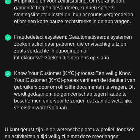
Hulpmiddelen voor zelfuitsluiting: Om verantwoord
gamen te helpen bevorderen, kunnen spelers
stortingslimieten instellen, hun accounts vergrendelen
of om een korte pauze rechtstreeks in de app vragen.
Fraudedetectiesysteem: Geautomatiseerde systemen
zoeken actief naar patronen die er visachtig uitzien,
zoals verdachte inlogpogingen of
intrekkingsverzoeken die nergens op slaan.
Know Your Customer (KYC)-proces: Een veilig Know
Your Customer (KYC)-proces verifieert de identiteit van
gebruikers door om officiële documenten te vragen. Dit
wordt gedaan om de gemeenschap tegen fraude te
beschermen en ervoor te zorgen dat aan de wettelijke
vereisten wordt voldaan.
U kunt gerust zijn in de wetenschap dat uw profiel, fondsen
en activiteiten altijd veilig zijn met deze meerlaagse