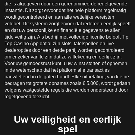
die is afgegeven door een gerenommeerde regelgevende
instantie. Dit zorgt ervoor dat het hele platform regelmatig
wordt gecontroleerd en aan alle wettelijke vereisten
voldoet. Dit systeem zorgt ervoor dat iedereen eerlijk speelt
en dat uw persoonlijke en financiële gegevens te allen
tijde veilig zijn. Als bedrijf met volledige licentie belooft Tip
Top Casino App dat al zijn slots, tafelspellen en live
dealeropties door een derde partij worden gecontroleerd
om er zeker van te zijn dat ze willekeurig en eerlijk zijn.
Voor uw gemoedsrust kunt u uw winst storten of opnemen
in de wetenschap dat het platform alle transacties
nauwlettend in de gaten houdt. Elke uitbetaling, van kleine
bedragen tot grotere opnames zoals € 5.000, wordt gedaan
volgens vastgestelde regels die worden ondersteund door
regelgevend toezicht.
Uw veiligheid en eerlijk
spel