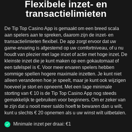
Flexibele inzet- en
transactielimieten
De Tip Top Casino App is gemaakt om een breed scala
aan spelers aan te spreken, daarom zijn de inzet- en
transactielimieten flexibel. De app zorgt ervoor dat uw
game-ervaring is afgestemd op uw comfortniveau, of u nu
houdt van plezier met lage inzet of actie met hoge inzet. De
kleinste inzet die je kunt maken op een gokautomaat of
een tafelspel is €. Voor meer ervaren spelers hebben
sommige spellen hogere maximale inzetten. Je kunt niet
alleen veranderen hoe je speelt, maar je kunt ook wijzigen
hoeveel je stort en opneemt. Met een lage minimale
storting van € 10 is de Tip Top Casino App nog steeds
gemakkelijk te gebruiken voor beginners. Om er zeker van
te zijn dat u nooit meer saldo hoeft te bewaren dan u wilt,
kunt u slechts € 20 opnemen als u uw winst wilt uitbetalen.
Minimale inzet per draai: €1