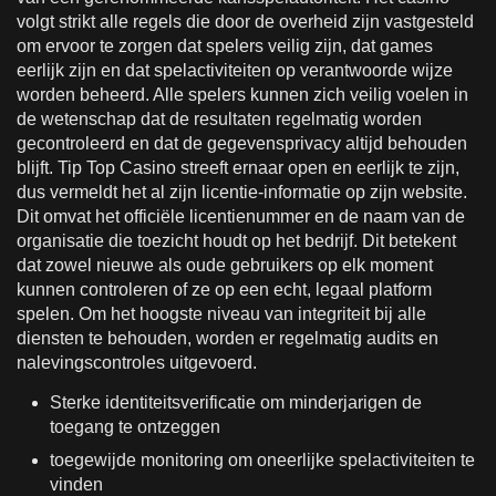
volgt strikt alle regels die door de overheid zijn vastgesteld
om ervoor te zorgen dat spelers veilig zijn, dat games
eerlijk zijn en dat spelactiviteiten op verantwoorde wijze
worden beheerd. Alle spelers kunnen zich veilig voelen in
de wetenschap dat de resultaten regelmatig worden
gecontroleerd en dat de gegevensprivacy altijd behouden
blijft. Tip Top Casino streeft ernaar open en eerlijk te zijn,
dus vermeldt het al zijn licentie-informatie op zijn website.
Dit omvat het officiële licentienummer en de naam van de
organisatie die toezicht houdt op het bedrijf. Dit betekent
dat zowel nieuwe als oude gebruikers op elk moment
kunnen controleren of ze op een echt, legaal platform
spelen. Om het hoogste niveau van integriteit bij alle
diensten te behouden, worden er regelmatig audits en
nalevingscontroles uitgevoerd.
Sterke identiteitsverificatie om minderjarigen de
toegang te ontzeggen
toegewijde monitoring om oneerlijke spelactiviteiten te
vinden