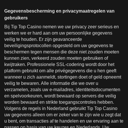
Gegevensbescherming en privacymaatregelen van
gebruikers
Bij Tip Top Casino nemen we uw privacy zeer serieus en
werken we er hard aan om uw persoonlijke gegevens
veilig te houden. Er zijn geavanceerde
beveiligingsprotocollen opgesteld om uw gegevens te
beschermen tegen mensen die deze niet zouden moeten
kunnen zien, verkeerd zouden moeten gebruiken of
kwijtraken. Professionele SSL-codering wordt door het
platform gebruikt om alle privégegevens die u hen geeft
wanneer u zich aanmeldt, stortingen doet of geld opneemt
veilig te bewaren. Alle informatie die we over u
verzamelen, zoals uw e-mailadres, identiteitsdocumenten
en spelvoorkeuren, wordt bewaard op servers die veilig
worden bewaard en strikte toegangscontroles hebben.
Volgens de regels in Nederland gebruikt Tip Top Casino
uw gegevens alleen om er zeker van te zijn wie u zegt dat
u bent, om transacties af te handelen en uw ervaring aan te
passen op basis van uw keuzes en Nederlands. Uw