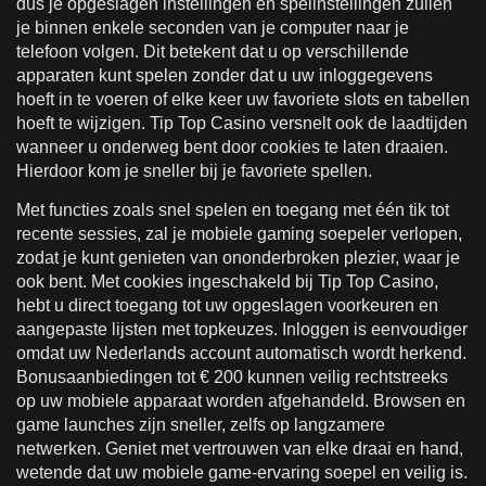
dus je opgeslagen instellingen en spelinstellingen zullen
je binnen enkele seconden van je computer naar je
telefoon volgen. Dit betekent dat u op verschillende
apparaten kunt spelen zonder dat u uw inloggegevens
hoeft in te voeren of elke keer uw favoriete slots en tabellen
hoeft te wijzigen. Tip Top Casino versnelt ook de laadtijden
wanneer u onderweg bent door cookies te laten draaien.
Hierdoor kom je sneller bij je favoriete spellen.
Met functies zoals snel spelen en toegang met één tik tot
recente sessies, zal je mobiele gaming soepeler verlopen,
zodat je kunt genieten van ononderbroken plezier, waar je
ook bent. Met cookies ingeschakeld bij Tip Top Casino,
hebt u direct toegang tot uw opgeslagen voorkeuren en
aangepaste lijsten met topkeuzes. Inloggen is eenvoudiger
omdat uw Nederlands account automatisch wordt herkend.
Bonusaanbiedingen tot € 200 kunnen veilig rechtstreeks
op uw mobiele apparaat worden afgehandeld. Browsen en
game launches zijn sneller, zelfs op langzamere
netwerken. Geniet met vertrouwen van elke draai en hand,
wetende dat uw mobiele game-ervaring soepel en veilig is.