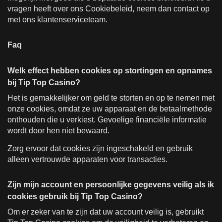
vragen heeft over ons Cookiebeleid, neem dan contact op
met ons klantenserviceteam.
Faq
Welk effect hebben cookies op stortingen en opnames
bij Tip Top Casino?
Het is gemakkelijker om geld te storten en op te nemen met
onze cookies, omdat ze uw apparaat en de betaalmethode
onthouden die u verkiest. Gevoelige financiële informatie
wordt door hen niet bewaard.
Zorg ervoor dat cookies zijn ingeschakeld en gebruik
alleen vertrouwde apparaten voor transacties.
Zijn mijn account en persoonlijke gegevens veilig als ik
cookies gebruik bij Tip Top Casino?
Om er zeker van te zijn dat uw account veilig is, gebruikt