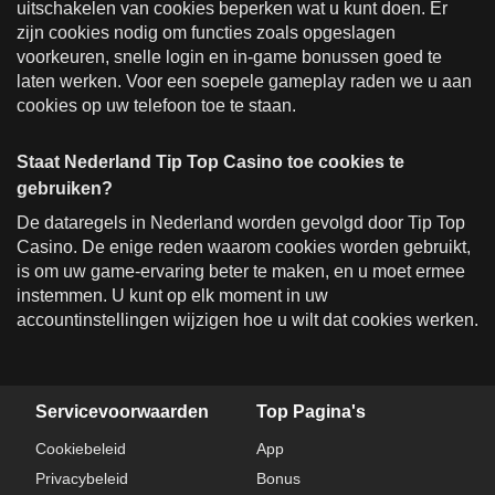
uitschakelen van cookies beperken wat u kunt doen. Er
zijn cookies nodig om functies zoals opgeslagen
voorkeuren, snelle login en in-game bonussen goed te
laten werken. Voor een soepele gameplay raden we u aan
cookies op uw telefoon toe te staan.
Staat Nederland Tip Top Casino toe cookies te
gebruiken?
De dataregels in Nederland worden gevolgd door Tip Top
Casino. De enige reden waarom cookies worden gebruikt,
is om uw game-ervaring beter te maken, en u moet ermee
instemmen. U kunt op elk moment in uw
accountinstellingen wijzigen hoe u wilt dat cookies werken.
Servicevoorwaarden
Top Pagina's
Cookiebeleid
App
Privacybeleid
Bonus