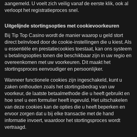
aangemeld. U voelt zich veilig vanaf de eerste klik, ook al
verloopt het registratieproces snel.
Uitgelijnde stortingsopties met cookievoorkeuren
Bij Tip Top Casino wordt de manier waarop u geld stort
direct beïnvloed door de cookie-instellingen die u kiest. Als
u essentiële en prestatiecookies toestaat, kan ons systeem
u betalingsopties tonen die beschikbaar zijn in uw regio en
overeenkomen met uw voorkeuren. Dit maakt het
stortingsproces eenvoudiger en persoonlijker.
Wanneer functionele cookies zijn ingeschakeld, kunt u
zaken onthouden zoals het stortingsbedrag van uw
voorkeur, de laatste betaalmethode die u heeft gebruikt en
hoe snel u een formulier heeft ingevuld. Het uitschakelen
van deze cookies kan de opties die u heeft beperken en
ervoor zorgen dat u bij elke transactie met de hand
informatie invoert, waardoor het stortingsproces wordt
vertraagd.