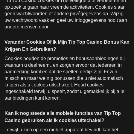
Tip Top Casino cookies om de veiligheid te verbeteren en
op zoek te gaan naar vreemde activiteiten. Cookies slaan
geen wachtwoorden of andere privégegevens op. Wijzig
uw wachtwoord vaak en geef uw inloggegevens nooit aan
andere mensen door.
Verander Cookies Of Ik Mijn Tip Top Casino Bonus Kan
Krijgen En Gebruiken?
Cookies houden de promoties en bonusaanbiedingen bij
waaraan u deelneemt, en zorgen ervoor dat iedereen in
aanmerking komt en dat de spellen eerlijk zijn. Er zijn
misschien maar weinig bonussen die u niet automatisch
krijgen als u cookies uitschakelt. Houd cookies
ingeschakeld terwijl u speelt, zodat u gemakkelijk bij alle
aanbiedingen kunt komen.
Kan ik nog steeds alle mobiele functies van Tip Top
Casino gebruiken als ik cookies uitschakel?
Terwijl u zich op een mobiel apparaat bevindt, kan het